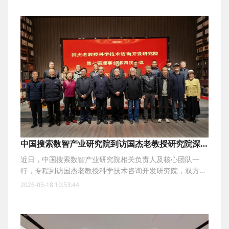
中国搜索数智产业研究院到访国杰老教授研究院深化
交流合作
近日，中国搜索数智产业研究院相关负责人及核心团队一
行，专程到访国杰老教授科学技术咨询开发研究院，双方围
绕数智产业研究、智库建设、科技成果转化、人才资源共享
2026-05-18 10:53:44
等重点领域开展深度座谈交流，就搭建长期稳定的战略合作
关系、共同推动数智技术与产业落地融合发展达成广泛共
识。