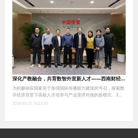
深化产教融合，共育数智外宣新人才——西南财经大
学外国语学院与中国搜索数智产业研究院开展交流座
为积极响应国家关于加强国际传播能力建设的号召，探索数
谈
字经济背景下高校人才培养与产业需求对接的新模式，3月
19日，西南财经大学外国语学院院长张家瑞一行走访中国搜
2026-03-25 10:23:20
索数智产业研究院。双方就如何依托国家级数字媒体平台资
源，深化产教融合，共同培育具备国际视野与数智技能的复
合型外宣人才进行了深入交流，并达成多项务实合作共识。